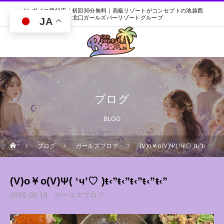
インボイス登録店｜初回30分無料｜高級リゾートがコンセプトの池袋西
口・北口ガールズバーリゾートグループ
JA
ブログ
BLOG
ブログ
ガールズブログ
(V)o￥o(V)Ψ( ‘ч’♡ )ŧ‹”ŧ‹”ŧ‹”ŧ‹”ŧ‹”
(V)o￥o(V)Ψ( ‘ч’♡ )ŧ‹”ŧ‹”ŧ‹”ŧ‹”ŧ‹”
2025.08.18
ガールズブログ