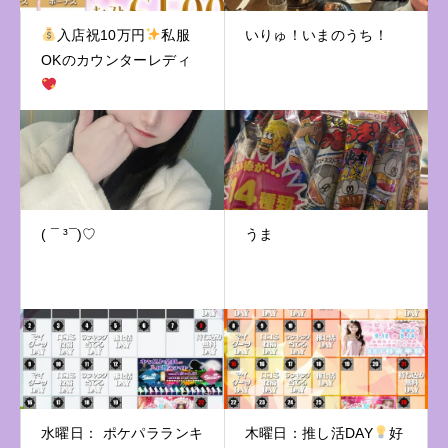
入店祝10万円
私服
いりゅ！いまのうち！
OKのカウンターレディ
( ¯ ³¯)♡
うま
水曜日： ポケパラランキ
木曜日：推し活DAY
好