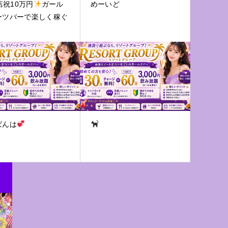
店祝10万円
ガール
めーいど
ーツバーで楽しく稼ぐ
ばんは