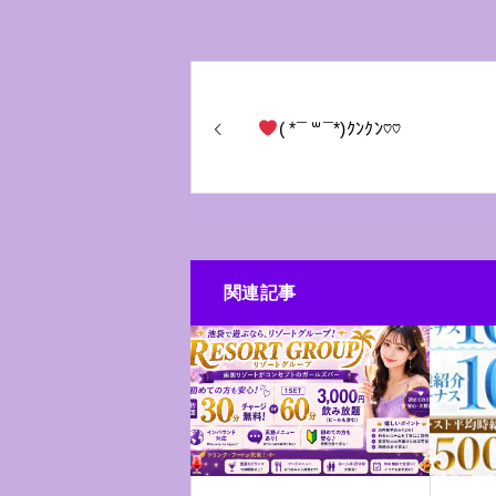
( *¯ ꒳¯*)ｸﾝｸﾝ♡♡
関連記事