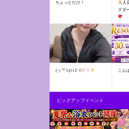
ちょっとだけ！
入
ズダ
(っ ॑꒳ ॑c)ｼｭｺﾞｲ
こん
ピックアップイベント