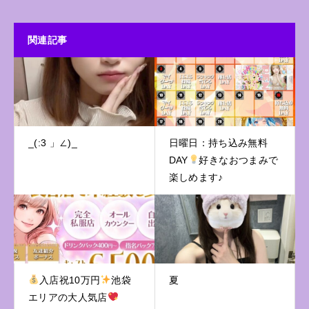
関連記事
_(:3 」∠)_
日曜日：持ち込み無料
DAY
好きなおつまみで
楽しめます♪
入店祝10万円
池袋
夏
エリアの大人気店