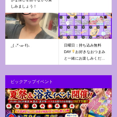
しみましょう！
‎_( ꜆꒷-ࡇ-꒦)꜆
日曜日：持ち込み無料
DAY
お好きなおつまみ
と一緒にお楽しみくださ
い♪
ピックアップイベント