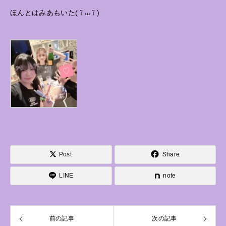
ほんとはみあもいた( ĭ ⩊ ĭ )
Post
Share
LINE
note
前の記事
次の記事