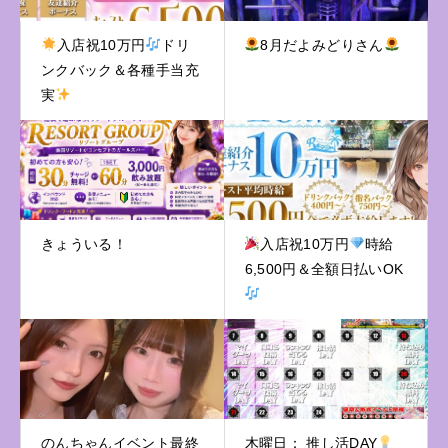
入店祝10万円
ドリ
8月だよみどりさん
ンクバック＆各種手当充
実
きょういる！
入店祝10万円
時給
6,500円＆全額日払いOK
のんちゃんイベント最終
木曜日： 推し活DAY