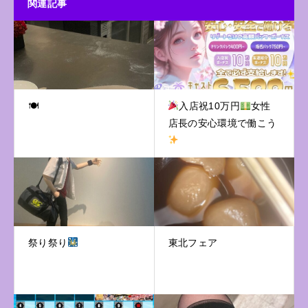
関連記事
🍽
入店祝10万円
女性
店長の安心環境で働こう
祭り祭り
東北フェア