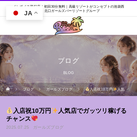
インボイス登録店｜初回30分無料｜高級リゾートがコンセプトの池袋西
口・北口ガールズバーリゾートグループ
JA
ブログ
BLOG
ブログ
ガールズブログ
入店祝10万円
人気店でガッツリ稼げるチャンス
入店祝10万円
人気店でガッツリ稼げる
チャンス
2025.07.25
ガールズブログ