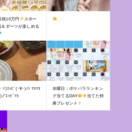
店祝10万円
スポー
戦＆ダーツが楽しめる
ヾ)ｴｯﾋﾞ(･∀･)ﾉｼ ﾏﾖﾏﾖ
水曜日：ポケパラランキン
•)ﾉ”ｴｯﾋﾞﾏﾖ
グ当てるDAY
当てた特
典プレゼント！