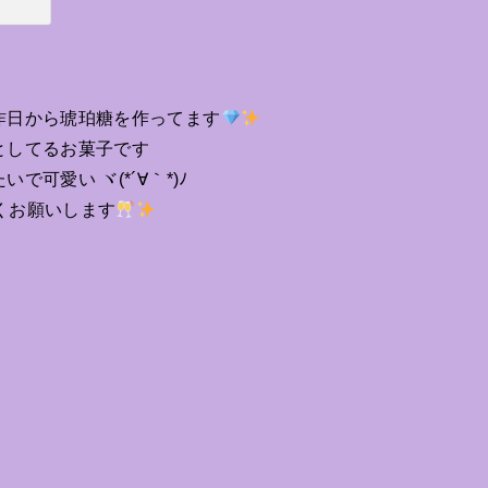
昨日から琥珀糖を作ってます
としてるお菓子です
可愛い ヾ(*´∀｀*)ﾉ
くお願いします