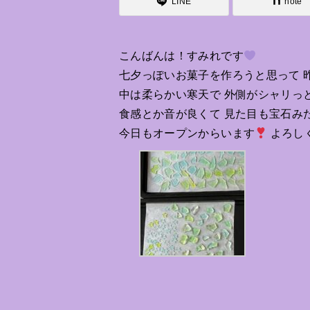
LINE
note
こんばんは！すみれです
七夕っぽいお菓子を作ろうと思って 
中は柔らかい寒天で 外側がシャリっ
食感とか音が良くて 見た目も宝石みたいで
今日もオープンからいます
よろし