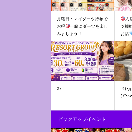
月曜日：マイダーツ持参で
入
お得
一緒にダーツを楽し
ツ観
みましょう！
お店
27！
ヾ(･д･
(ﾉ”•ω
ピックアップイベント