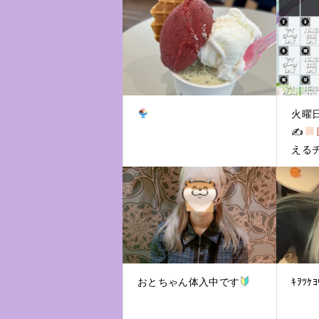
火曜日
✍
える
おとちゃん体入中です
ｷｦﾂｹﾖ