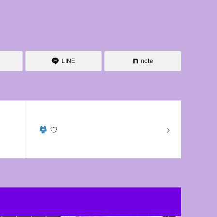
LINE
note
♡