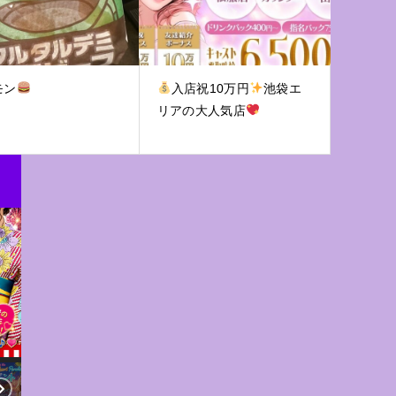
モン
入店祝10万円
池袋エ
リアの大人気店