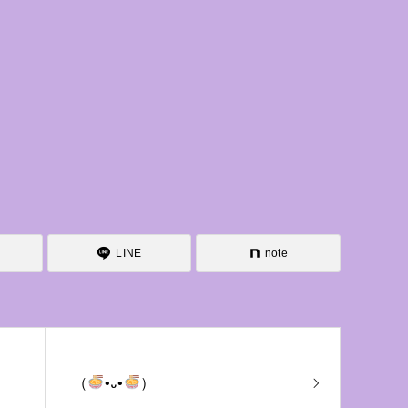
LINE
note
（
•᎑•
）