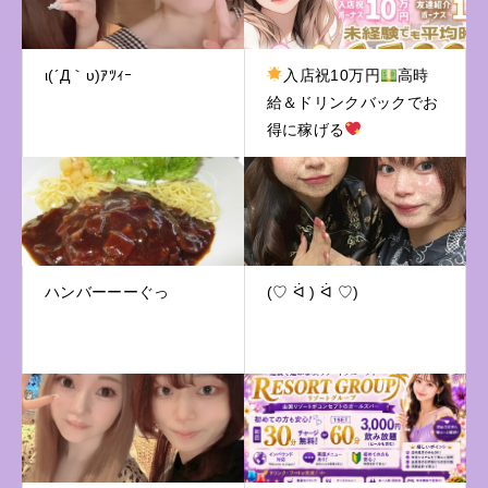
ι(´Д｀υ)ｱﾂｨｰ
入店祝10万円
高時
給＆ドリンクバックでお
得に稼げる
ハンバーーーぐっ
(♡ ᐛ ) ᐛ ♡)