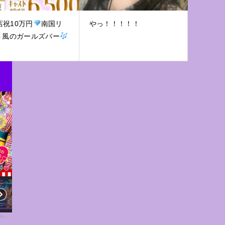
店祝10万円
南国リ
やっ！！！！！
ト風のガールズバー