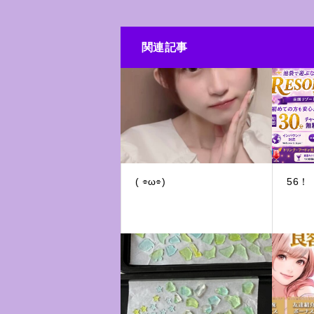
関連記事
( ⌯ω⌯)
56！