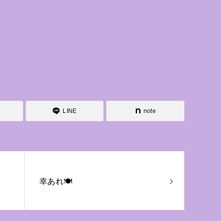
LINE
note
幸あれ🍽