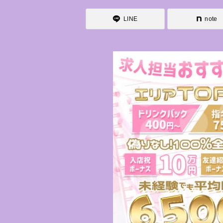
LINE
note