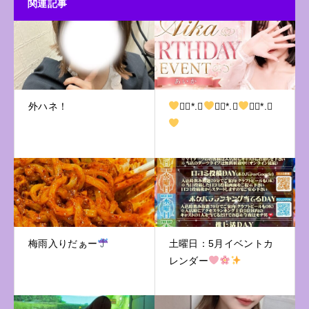
関連記事
外ハネ！
❁⃘*.ﾟ
❁⃘*.ﾟ
❁⃘*.ﾟ
梅雨入りだぁー
土曜日：5月イベントカ
レンダー