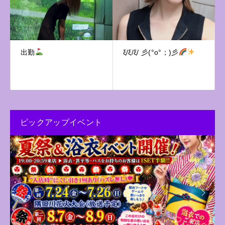
出勤
ξ/ξ/ξ/ 彡(°o°；)彡
ピックアップイベント