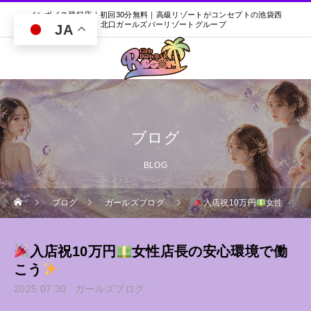
インボイス登録店｜初回30分無料｜高級リゾートがコンセプトの池袋西
口・北口ガールズバーリゾートグループ
JA
ブログ
BLOG
ブログ
ガールズブログ
入店祝10万円
女性店長の安心環境で働こう
入店祝10万円
女性店長の安心環境で働
こう
2025.07.30
ガールズブログ