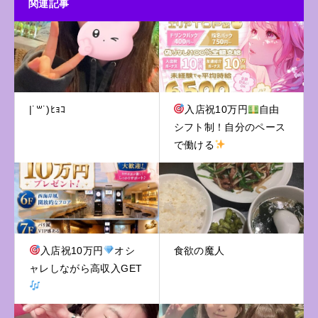
関連記事
|˙꒳˙)ﾋｮｺ
入店祝10万円
自由
シフト制！自分のペース
で働ける
入店祝10万円
オシ
食欲の魔人
ャレしながら高収入GET