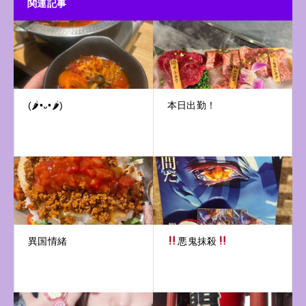
関連記事
(🌶•᎑•🌶)
本日出勤！
異国情緒
悪鬼抹殺