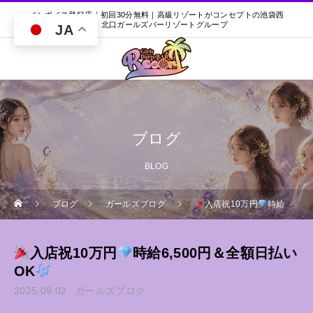
インボイス登録店｜初回30分無料｜高級リゾートがコンセプトの池袋西
口・北口ガールズバーリゾートグループ
JA
ブログ
BLOG
ブログ
ガールズブログ
入店祝10万円
時給6,500円＆全額日払いOK
入店祝10万円
時給6,500円＆全額日払い
OK
2025.09.02
ガールズブログ