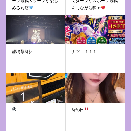
ーツ観戦＆ダーツが楽し
くダーツやスポーツ観戦
めるお店
をしながら稼ぐ
齧堨孼扤抈
ナツ！！！！
締め日