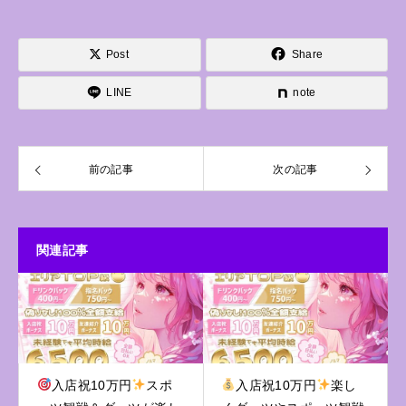
Post
Share
LINE
note
前の記事
次の記事
関連記事
入店祝10万円
スポ
入店祝10万円
楽し