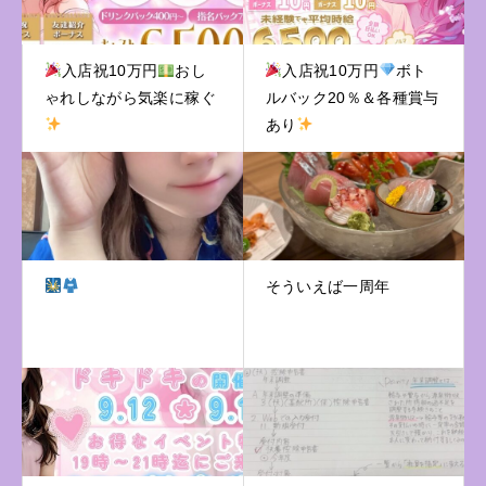
入店祝10万円
おし
入店祝10万円
ボト
ゃれしながら気楽に稼ぐ
ルバック20％＆各種賞与
あり
そういえば一周年