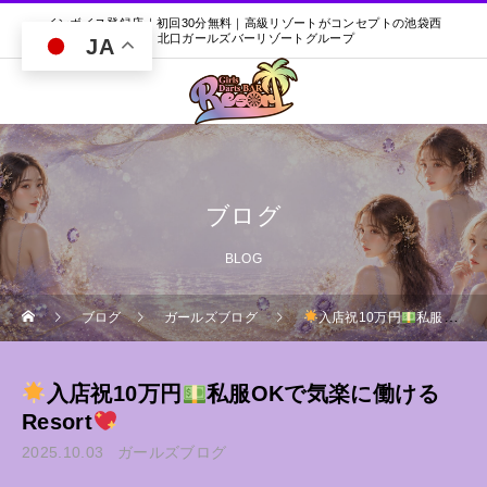
インボイス登録店｜初回30分無料｜高級リゾートがコンセプトの池袋西
口・北口ガールズバーリゾートグループ
JA
ブログ
BLOG
ブログ
ガールズブログ
入店祝10万円
私服OKで気楽に働けるResort
入店祝10万円
私服OKで気楽に働ける
Resort
2025.10.03
ガールズブログ