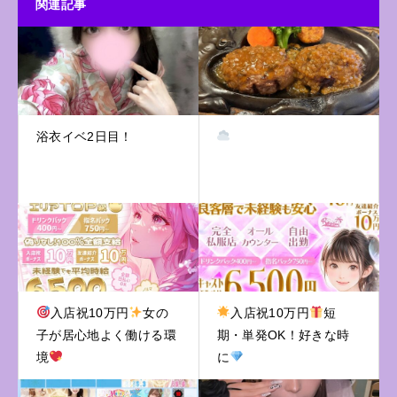
関連記事
浴衣イベ2日目！
入店祝10万円
女の
入店祝10万円
短
子が居心地よく働ける環
期・単発OK！好きな時
境
に