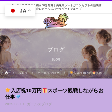
インボイス登録店｜初回30分無料｜高級リゾートがコンセプトの池袋西
口・北口ガールズバーリゾートグループ
JA
ブログ
BLOG
ブログ
ガールズブログ
入店祝10万円
スポーツ観戦しながらお仕事
入店祝10万円
スポーツ観戦しながらお
仕事
2025.08.19
ガールズブログ