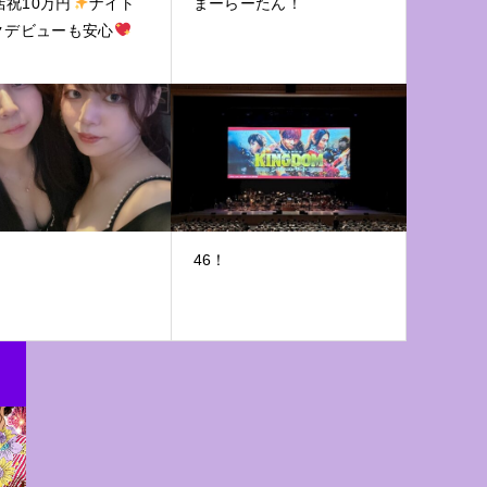
店祝10万円
ナイト
まーらーたん！
クデビューも安心
46！