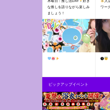
木曜日：推し活DAY
好き
入
な推しを語りながら楽しみ
ワー
ましょう！
❶
ピックアップイベント