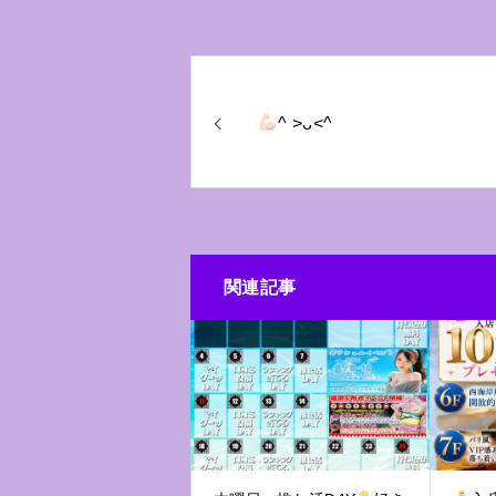
^ >ᴗ<^
関連記事