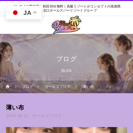
インボイス登録店｜初回30分無料｜高級リゾートがコンセプトの池袋西
口・北口ガールズバーリゾートグループ
JA
ブログ
BLOG
ブログ
ガールズブログ
薄い布
薄い布
2025.09.12
ガールズブログ