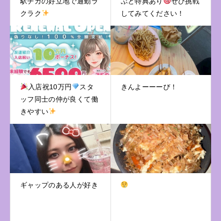
駅チカの好立地で通勤ラ
ぶと特典あり
ぜひ挑戦
クラク
してみてください！
入店祝10万円
スタ
きんよーーーび！
ッフ同士の仲が良くて働
きやすい
ギャップのある人が好き