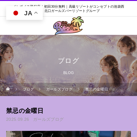
インボイス登録店｜初回30分無料｜高級リゾートがコンセプトの池袋西
口・北口ガールズバーリゾートグループ
JA
ブログ
BLOG
ブログ
ガールズブログ
禁忌の金曜日
禁忌の金曜日
2025.09.26
ガールズブログ