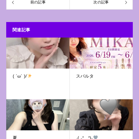
前の記事
次の記事
関連記事
( ´ω` )/
スパルタ
夏
꜀( ꜆ᐢ. ̫.ᐢ)꜆