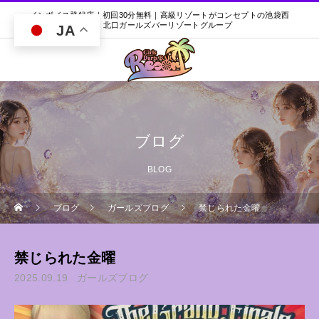
インボイス登録店｜初回30分無料｜高級リゾートがコンセプトの池袋西
口・北口ガールズバーリゾートグループ
JA
ブログ
BLOG
ブログ
ガールズブログ
禁じられた金曜
禁じられた金曜
2025.09.19
ガールズブログ