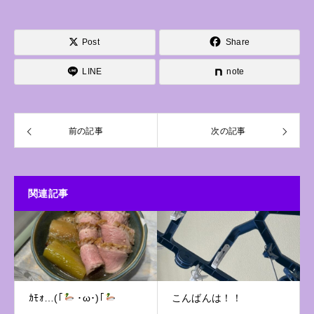
Post
Share
LINE
note
前の記事
次の記事
関連記事
ｶﾓｫ…(｢
･ω･)｢
こんばんは！！