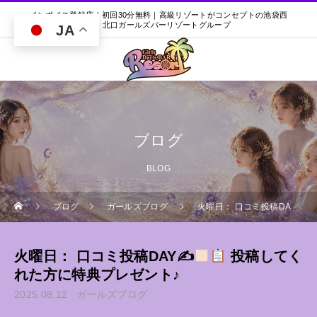
インボイス登録店｜初回30分無料｜高級リゾートがコンセプトの池袋西
口・北口ガールズバーリゾートグループ
JA
ブログ
BLOG
ブログ
ガールズブログ
火曜日： 口コミ投稿DAY✍
火曜日： 口コミ投稿DAY✍
投稿してく
れた方に特典プレゼント♪
2025.08.12
ガールズブログ