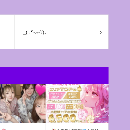
‎_( ꜆꒷-ࡇ-꒦)꜆