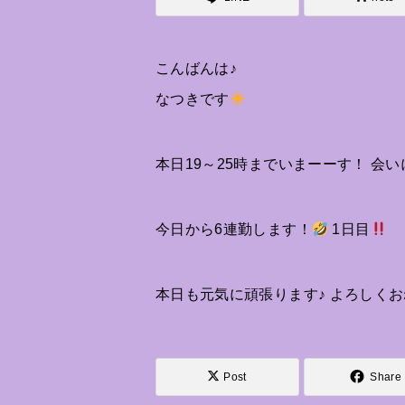
こんばんは♪
なつきです
本日19～25時までいまーーす！ 会いに
今日から6連勤します！
1日目
本日も元気に頑張ります♪ よろしく
Post
Share