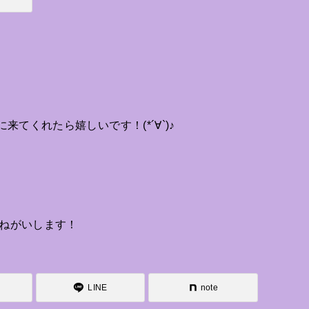
来てくれたら嬉しいです！(*´∀`)♪
おねがいします！
LINE
note