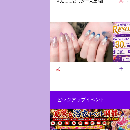
きん〇〇どっかーん土曜日
( ‘-
ピックアップイベント