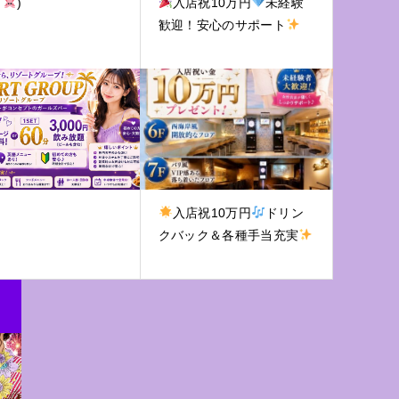
‘
)
入店祝10万円
未経験
歓迎！安心のサポート
入店祝10万円
ドリン
クバック＆各種手当充実