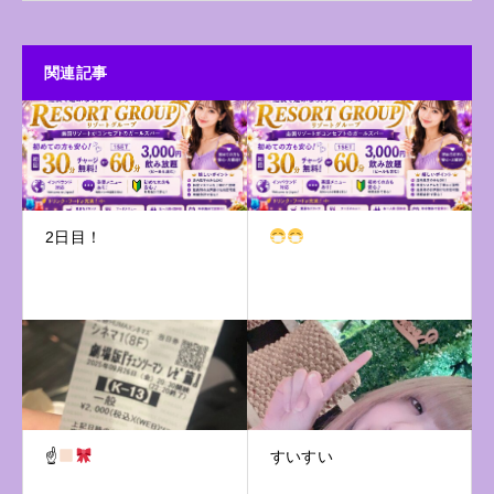
関連記事
2日目！
☝
すいすい