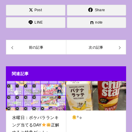
Post
Share
LINE
note
前の記事
次の記事
関連記事
水曜日：ポケパラランキ
꙳⟡
ング当てるDAY
正解