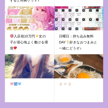
すると特典ゲット♪
入店祝10万円
女の
日曜日：持ち込み無料
子が居心地よく働ける環
DAY
好きなおつまみと
境
一緒にどうぞ♪
‘-‘