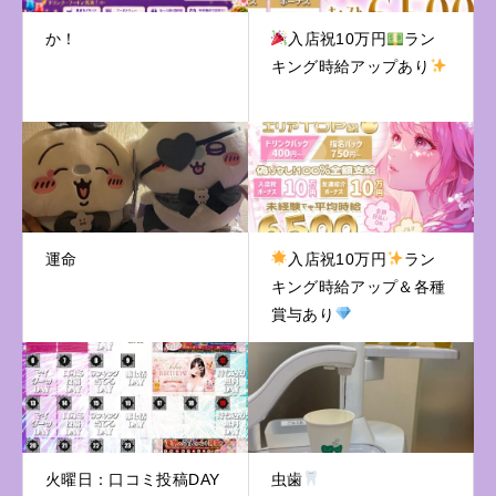
か！
入店祝10万円
ラン
キング時給アップあり
運命
入店祝10万円
ラン
キング時給アップ＆各種
賞与あり
火曜日：口コミ投稿DAY
虫歯