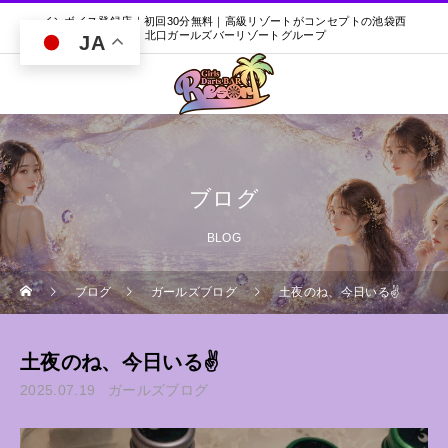
インボイス登録店｜初回30分無料｜高級リゾートがコンセプトの池袋西
口・北口ガールズバーリゾートグループ
JA
ブログ
BLOG
ブログ
ガールズブログ
土夜のね、今日いる✌️
土夜のね、今日いる✌️
2025.07.19
ガールズブログ