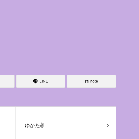
LINE
note
ゆかた✌️