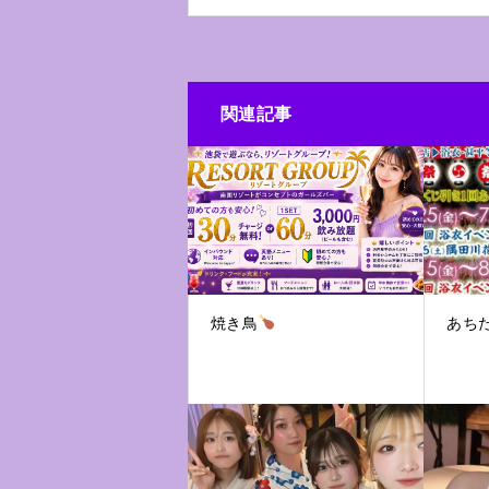
関連記事
焼き鳥
あち