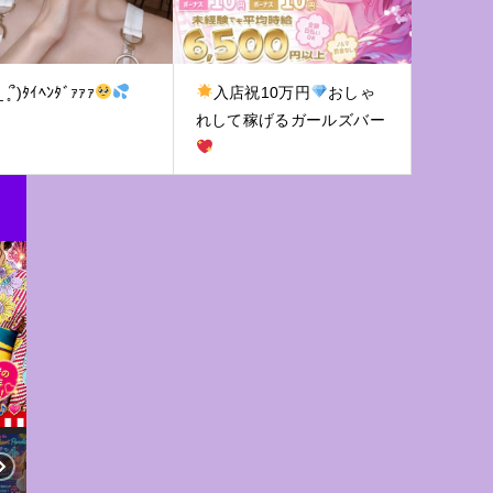
 ̥_ ̫ _ ̥՞)ﾀｲﾍﾝﾀﾞｧｧｧ
入店祝10万円
おしゃ
れして稼げるガールズバー