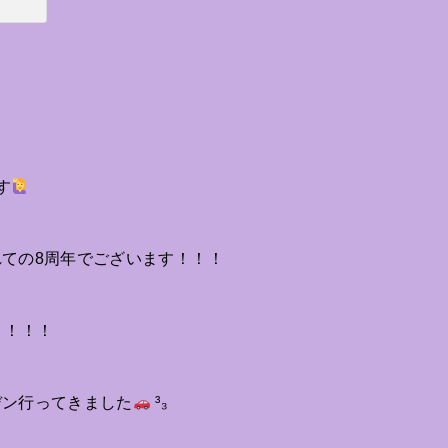
す
ての8周年でございます！！！
！！！！
デン行ってきました
³₃