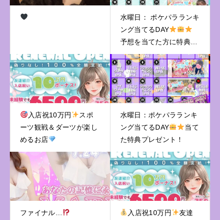
水曜日： ポケパラランキ
ング当てるDAY
予想を当てた方に特典プ
レゼント！
入店祝10万円
スポ
水曜日：ポケパラランキ
ーツ観戦＆ダーツが楽し
ング当てるDAY
当て
めるお店
た特典プレゼント！
ファイナル…
入店祝10万円
友達