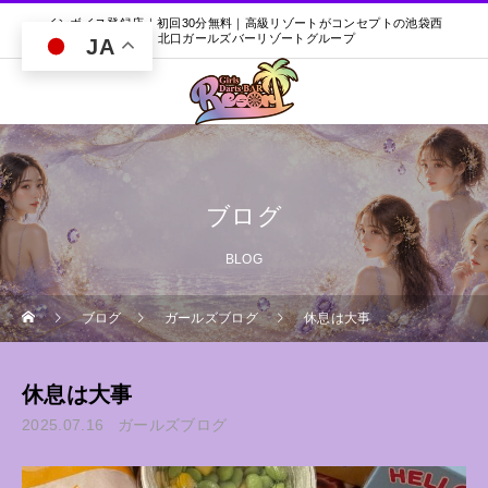
インボイス登録店｜初回30分無料｜高級リゾートがコンセプトの池袋西
口・北口ガールズバーリゾートグループ
JA
ブログ
BLOG
ブログ
ガールズブログ
休息は大事
休息は大事
2025.07.16
ガールズブログ