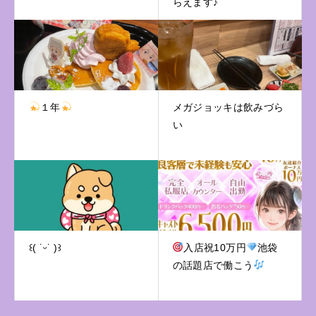
らえます♪
１年
メガジョッキは飲みづら
い
꒰( ˙ᵕ˙ )꒱
入店祝10万円
池袋
の話題店で働こう