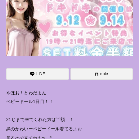
LINE
note
やほお！とわだよん
ベビードール1日目！！
21じまで来てくれた方は半額！！
黒のかわいーベビードール着てるよお
居るので来てねえෆ‪‪⸝⸝꙳