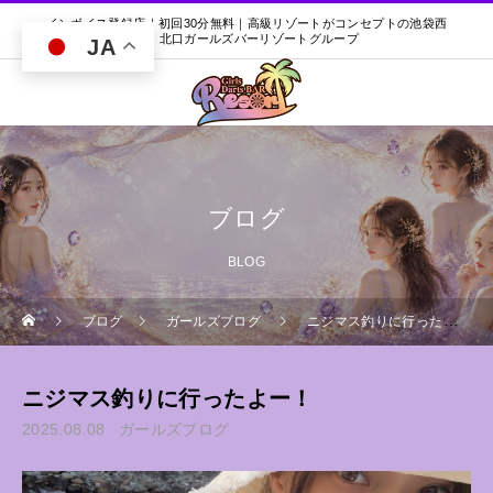
インボイス登録店｜初回30分無料｜高級リゾートがコンセプトの池袋西
口・北口ガールズバーリゾートグループ
JA
ブログ
BLOG
ブログ
ガールズブログ
ニジマス釣りに行ったよー！
ニジマス釣りに行ったよー！
2025.08.08
ガールズブログ