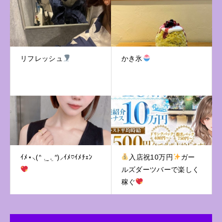
リフレッシュ
かき氷
ｲﾒ⋆⸜(ᐢ ܸ. ̫ .ܸ ᐢ)⸝ｲﾒ♡ｲﾒﾁｪﾝ
入店祝10万円
ガー
ルズダーツバーで楽しく
稼ぐ