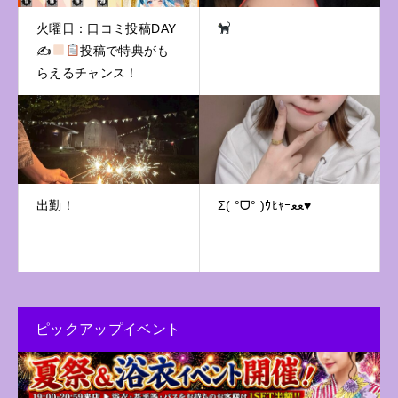
火曜日：口コミ投稿DAY
✍
投稿で特典がも
らえるチャンス！
出勤！
Σ( °ᗜ° )ｳﾋｬｰﻌﻌ♥
ピックアップイベント