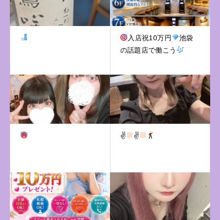
入店祝10万円
池袋
の話題店で働こう
✌
✌