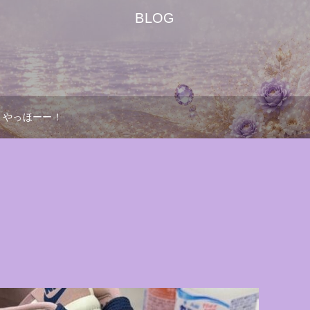
BLOG
やっほーー！