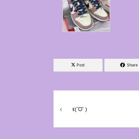
Post
Share
ꉂ(´‎‪ᗜ` )