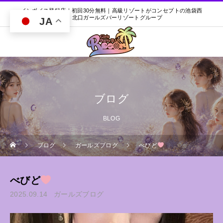
インボイス登録店｜初回30分無料｜高級リゾートがコンセプトの池袋西
口・北口ガールズバーリゾートグループ
JA
ブログ
BLOG
ブログ
ガールズブログ
べびど
べびど
2025.09.14
ガールズブログ