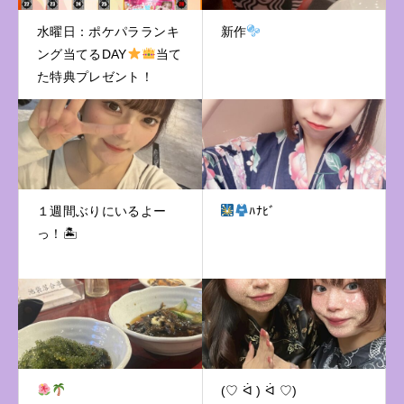
水曜日：ポケパラランキ
新作
ング当てるDAY
当て
た特典プレゼント！
１週間ぶりにいるよー
ﾊﾅﾋﾞ
っ！🏝
(♡ ᐛ ) ᐛ ♡)