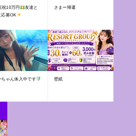
店祝10万円
友達と
さまー帰還
に応募OK
かちゃん体入中です
壁紙