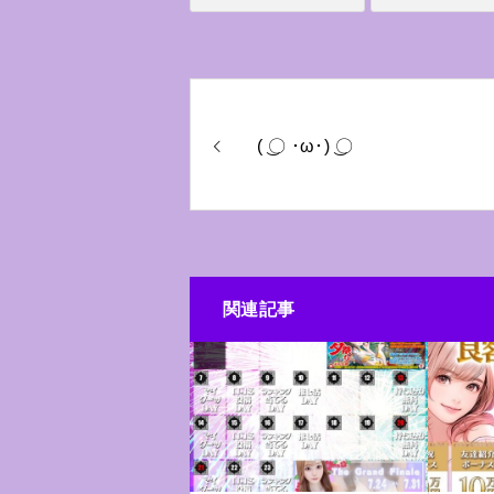
( ͜〇 ･ω･) ͜〇
関連記事