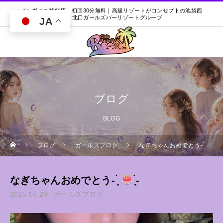
インボイス登録店｜初回30分無料｜高級リゾートがコンセプトの池袋西
口・北口ガールズバーリゾートグループ
JA
ブログ
BLOG
ブログ
ガールズブログ
なぎちゃんおめでとう- ̗̀
̖́-
なぎちゃんおめでとう- ̗̀
̖́-
2025.07.20
ガールズブログ