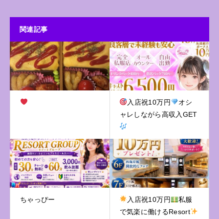
関連記事
入店祝10万円
オシ
ャレしながら高収入GET
ちゃっぴー
入店祝10万円
私服
で気楽に働けるResort