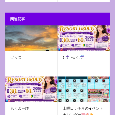
関連記事
げっつ
( ͜
･ω･) ͜
もくよーび
土曜日：今月のイベント
カレンダー