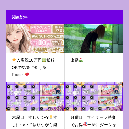
関連記事
入店祝10万円
私服
出勤
OKで気楽に働ける
Resort
木曜日：推し活DAY
推
月曜日：マイダーツ持参
しについて語りながら楽
でお得
一緒にダーツを