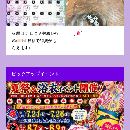
火曜日： 口コミ投稿DAY
– ̗̀
̖́-
✍
投稿で特典がも
らえます♪
ピックアップイベント