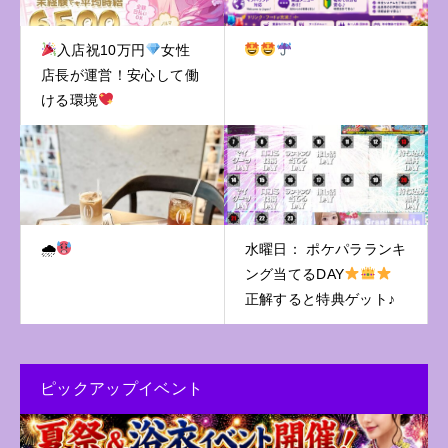
入店祝10万円
女性
店長が運営！安心して働
ける環境
🌧
水曜日： ポケパラランキ
ング当てるDAY
正解すると特典ゲット♪
ピックアップイベント