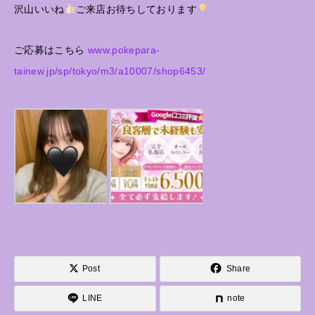
沢山いいね
ご来店お待ちしております
ご応募はこちら
www.pokepara-
tainew.jp/sp/tokyo/m3/a10007/shop6453/
Post
Share
LINE
note