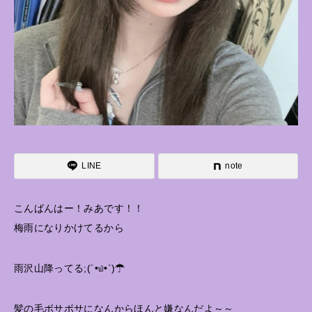
LINE
note
こんばんはー！みあです！！
梅雨になりかけてるから
雨沢山降ってる;(´•௰•`)☂
髪の毛ボサボサになんからほんと嫌なんだよ～～