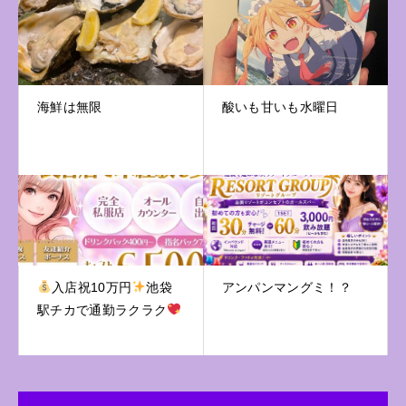
海鮮は無限
酸いも甘いも水曜日
入店祝10万円
池袋
アンパンマングミ！？
駅チカで通勤ラクラク