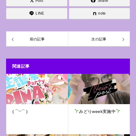
Post
Share
LINE
note
前の記事
次の記事
関連記事
( ¯﹀¯ )
みどりweek実施中