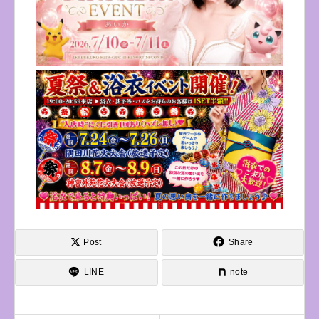
Post
Share
LINE
note