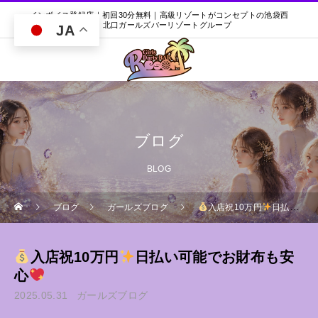
インボイス登録店｜初回30分無料｜高級リゾートがコンセプトの池袋西
口・北口ガールズバーリゾートグループ
JA
ブログ
BLOG
ブログ
ガールズブログ
入店祝10万円
日払い可能でお財布も安心
入店祝10万円
日払い可能でお財布も安
心
2025.05.31
ガールズブログ