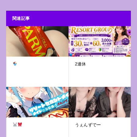
関連記事
2連休
うぇんずでー