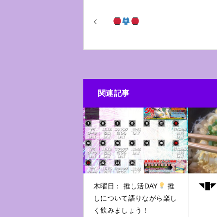
関連記事
木曜日： 推し活DAY
推
◥█̆̈
しについて語りながら楽し
く飲みましょう！