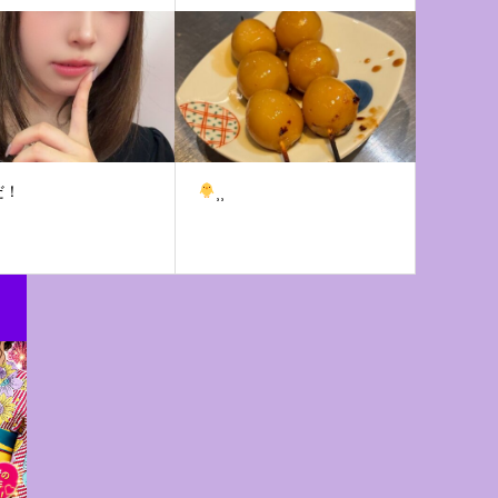
だ！
⸒⸒