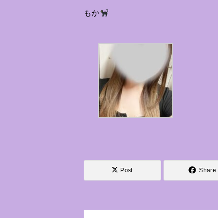
もか
Post
Share