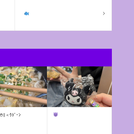
◤࿉∥＜ｳﾄﾞｰﾝ