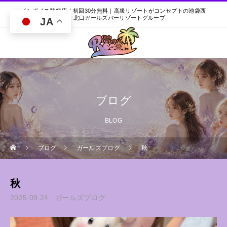
インボイス登録店｜初回30分無料｜高級リゾートがコンセプトの池袋西
口・北口ガールズバーリゾートグループ
JA
ブログ
BLOG
ブログ
ガールズブログ
秋
秋
2025.09.24
ガールズブログ