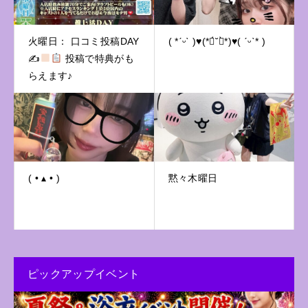
火曜日： 口コミ投稿DAY
( *ˊᵕˋ )♥(*ฅ́˘ฅ̀*)♥( ˊᵕˋ* )
✍
投稿で特典がも
らえます♪
( • ▴ • )
黙々木曜日
ピックアップイベント