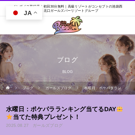
インボイス登録店｜初回30分無料｜高級リゾートがコンセプトの池袋西
口・北口ガールズバーリゾートグループ
JA
ブログ
BLOG
ブログ
ガールズブログ
水曜日：ポケパラランキング当てるDAY
水曜日：ポケパラランキング当てるDAY
当てた特典プレゼント！
2025.08.27
ガールズブログ