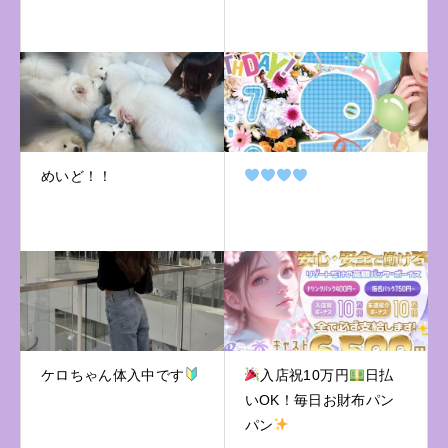
めいど！！
ケロちゃん体入中です
入店祝10万円
日払
いOK！毎日お財布パン
パン